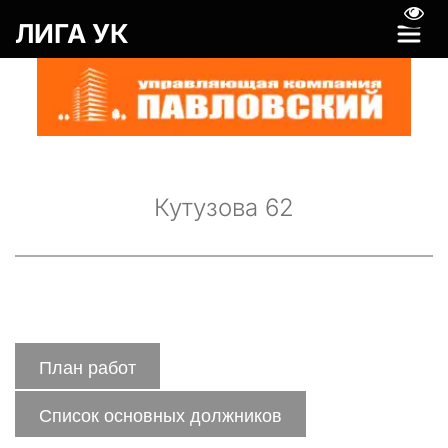
Пере
ЛИГА УК
Кутузова 62
План работ
Список основных должников